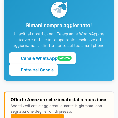
Rimani sempre aggiornato!
Unisciti ai nostri canali Telegram e WhatsApp per
ricevere notizie in tempo reale, esclusive ed
aggiornamenti direttamente sul tuo smartphone.
Canale WhatsApp
NOVITÀ
Entra nel Canale
Offerte Amazon selezionate dalla redazione
Sconti verificati e aggiornati durante la giornata, con
segnalazione degli errori di prezzo.