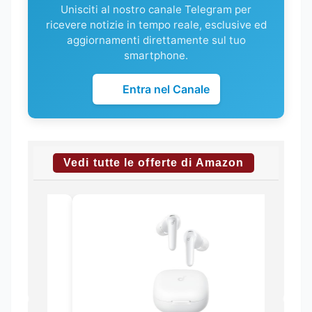
Unisciti al nostro canale Telegram per
ricevere notizie in tempo reale, esclusive ed
aggiornamenti direttamente sul tuo
smartphone.
Entra nel Canale