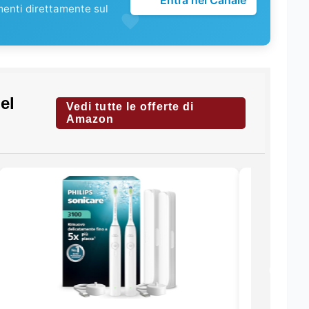
Entra nel Canale
menti direttamente sul