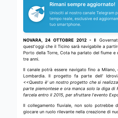
Rimani sempre aggiornato!
Unisciti al nostro canale Telegram pe
tempo reale, esclusive ed aggiorna
tuo smartphone.
NOVARA, 24 OTTOBRE 2012 - I
l Governa
quest'oggi che il Ticino sarà navigabile a part
Porto della Torre, Cota ha parlato del fiume e d
tre anni.
Il canale potrà essere navigato fino a Milano,
Lombardia. Il progetto fa parte dell' Idrov
<<Questo è' un nostro progetto che si realizz
parte piemontese e ora manca solo la diga di P
farcela entro il 2015, per sfruttare l'evento Ex
Il collegamento fluviale, non solo potrebbe d
giocare un ruolo rilevante nella creazione di n