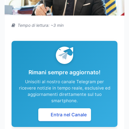
Tempo di lettura: ~3 min
Rimani sempre aggiornato!
Unisciti al nostro canale Telegram per
ricevere notizie in tempo reale, esclusive ed
aggiornamenti direttamente sul tuo
smartphone.
Entra nel Canale