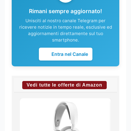
Rimani sempre aggiornato!
Unisciti al nostro canale Telegram per
ricevere notizie in tempo reale, esclusive ed
aggiornamenti direttamente sul tuo
smartphone.
Entra nel Canale