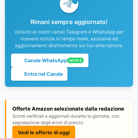
Rimani sempre aggiornato!
Unisciti ai nostri canali Telegram e WhatsApp per
ricevere notizie in tempo reale, esclusive ed
aggiornamenti direttamente sul tuo smartphone.
Canale WhatsApp
NOVITÀ
Entra nel Canale
Offerte Amazon selezionate dalla redazione
Sconti verificati e aggiornati durante la giornata, con
segnalazione degli errori di prezzo.
Vedi le offerte di oggi