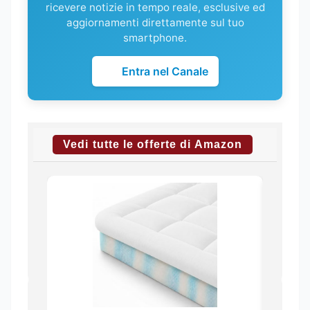
ricevere notizie in tempo reale, esclusive ed
aggiornamenti direttamente sul tuo
smartphone.
Entra nel Canale