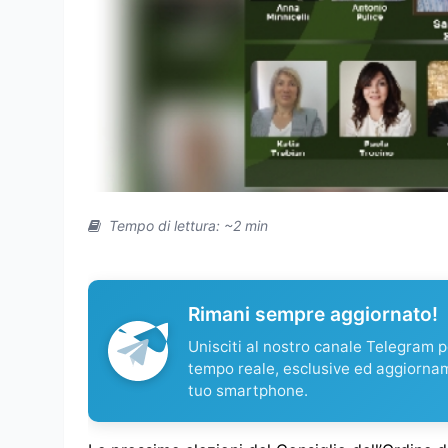
Tempo di lettura: ~2 min
Rimani sempre aggiornato!
Unisciti al nostro canale Telegram pe
tempo reale, esclusive ed aggiorna
tuo smartphone.