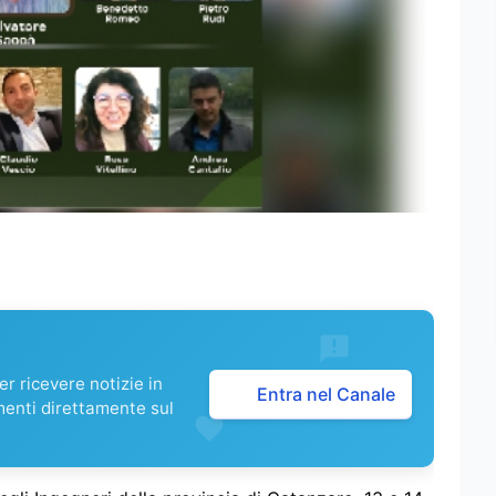
r ricevere notizie in
Entra nel Canale
menti direttamente sul