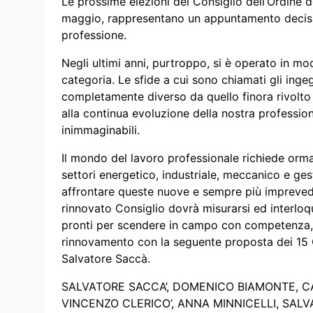
Le prossime elezioni del Consiglio dell’Ordine d
maggio, rappresentano un appuntamento decisiv
professione.
Negli ultimi anni, purtroppo, si è operato in mo
categoria. Le sfide a cui sono chiamati gli ing
completamente diverso da quello finora rivolto e
alla continua evoluzione della nostra professio
inimmaginabili.
Il mondo del lavoro professionale richiede ormai 
settori energetico, industriale, meccanico e ge
affrontare queste nuove e sempre più imprevedibi
rinnovato Consiglio dovrà misurarsi ed interloq
pronti per scendere in campo con competenza, 
rinnovamento con la seguente proposta dei 15 
Salvatore Saccà.
SALVATORE SACCA’,
DOMENICO
BIAMONTE, C
VINCENZO
CLERICO’,
ANNA MINNICELLI,
SALV