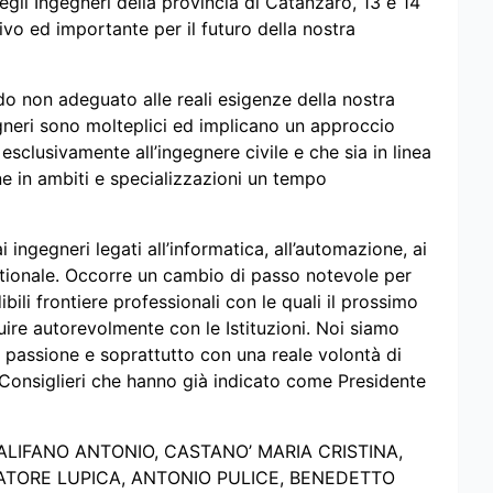
egli Ingegneri della provincia di Catanzaro, 13 e 14
o ed importante per il futuro della nostra
do non adeguato alle reali esigenze della nostra
egneri sono molteplici ed implicano un approccio
sclusivamente all’ingegnere civile e che sia in linea
ne in ambiti e specializzazioni un tempo
ingegneri legati all’informatica, all’automazione, ai
stionale. Occorre un cambio di passo notevole per
li frontiere professionali con le quali il prossimo
uire autorevolmente con le Istituzioni. Noi siamo
passione e soprattutto con una reale volontà di
Consiglieri che hanno già indicato come Presidente
ALIFANO
ANTONIO, CASTANO’ MARIA CRISTINA,
ATORE
LUPICA,
ANTONIO PULICE, BENEDETTO