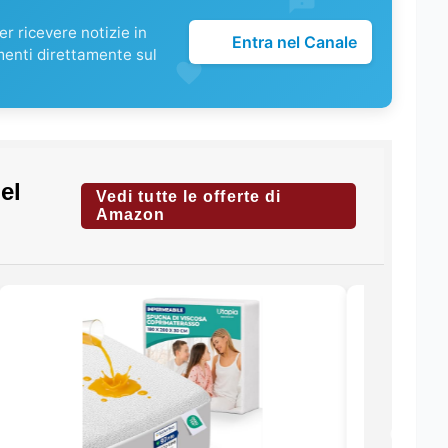
r ricevere notizie in
Entra nel Canale
menti direttamente sul