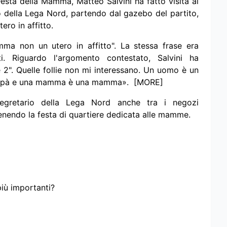
Festa della Mamma, Matteo Salvini ha fatto visita al
io della Lega Nord, partendo dal gazebo del partito,
tero in affitto.
ma non un utero in affitto". La stessa frase era
ti. Riguardo l'argomento contestato, Salvini ha
e 2". Quelle follie non mi interessano. Un uomo è un
 papà e una mamma è una mamma». [MORE]
l segretario della Lega Nord anche tra i negozi
 tenendo la festa di quartiere dedicata alle mamme.
più importanti?