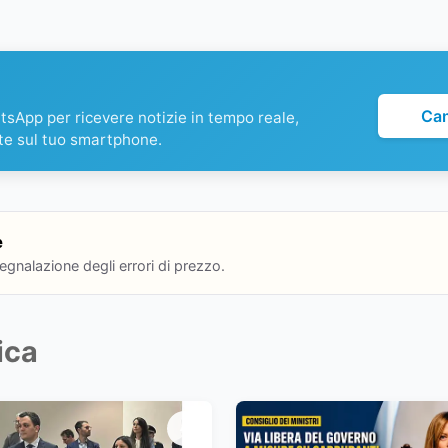
Ca
atsApp per ricevere notizie in tempo reale,
te sul tuo smartphone.
e
segnalazione degli errori di prezzo.
ica