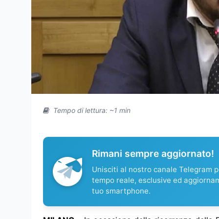
Tempo di lettura: ~1 min
Rimani sempre aggiornato!
Unisciti al nostro canale Telegram pe
tempo reale, esclusive ed aggiorna
tuo smartphone.