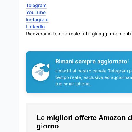
Telegram
YouTube
Instagram
LinkedIn
Riceverai in tempo reale tutti gli aggiornament
Rimani sempre aggiornato!
Unisciti al nostro canale Telegram pe
tempo reale, esclusive ed aggiorna
tuo smartphone.