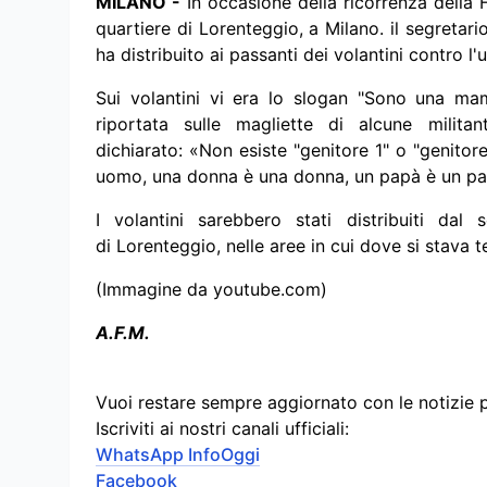
MILANO -
In occasione della ricorrenza della 
quartiere di Lorenteggio, a Milano. il segretar
ha distribuito ai passanti dei volantini contro l'u
Sui volantini vi era lo slogan "Sono una mam
riportata sulle magliette di alcune militan
dichiarato: «Non esiste "genitore 1" o "genitor
uomo, una donna è una donna, un papà è un
I volantini sarebbero stati distribuiti da
di Lorenteggio, nelle aree in cui dove si stava
(Immagine da youtube.com)
A.F.M.
Vuoi restare sempre aggiornato con le notizie 
Iscriviti ai nostri canali ufficiali:
WhatsApp InfoOggi
Facebook