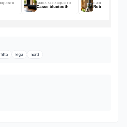
ffitto
lega
nord