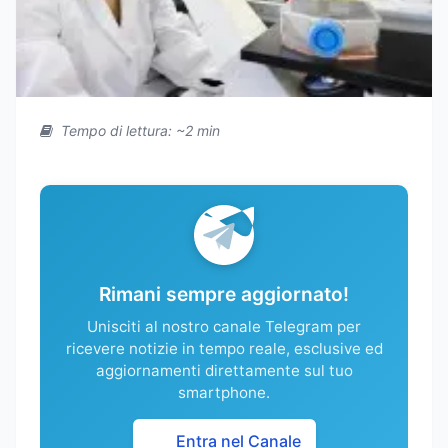
Tempo di lettura: ~2 min
Rimani sempre aggiornato!
Unisciti al nostro canale Telegram per
ricevere notizie in tempo reale, esclusive ed
aggiornamenti direttamente sul tuo
smartphone.
Entra nel Canale