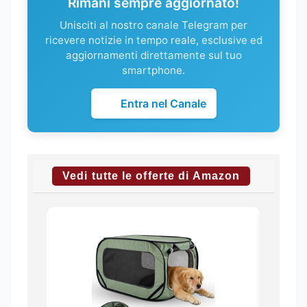
Rimani sempre aggiornato!
Unisciti al nostro canale Telegram per
ricevere notizie in tempo reale, esclusive ed
aggiornamenti direttamente sul tuo
smartphone.
Entra nel Canale