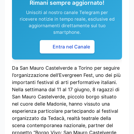
Rimani sempre aggiornato!
Unisciti al nostro canale Telegram per
ricevere notizie in tempo reale, esclusive ed
aggiornamenti direttamente sul tuo
smartphone.
Entra nel Canale
Da San Mauro Castelverde a Torino per seguire
l’organizzazione dell’Evergreen Fest, uno dei più
importanti festival di arti performative italiani.
Nella settimana dal 11 al 17 giugno, 8 ragazzi di
San Mauro Castelverde, piccolo borgo situato
nel cuore delle Madonie, hanno vissuto una
esperienza particolare partecipando al festival
organizzato da Tedacà, realtà teatrale della
scena contemporanea nazionale, partner del
progetto “Borgo Vivo: San Mauro Castelverde