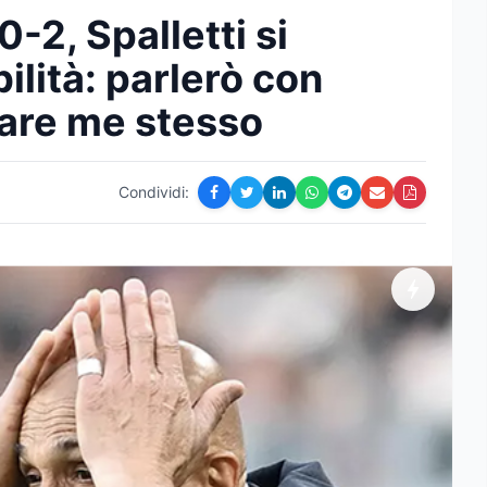
-2, Spalletti si
lità: parlerò con
zare me stesso
Condividi: