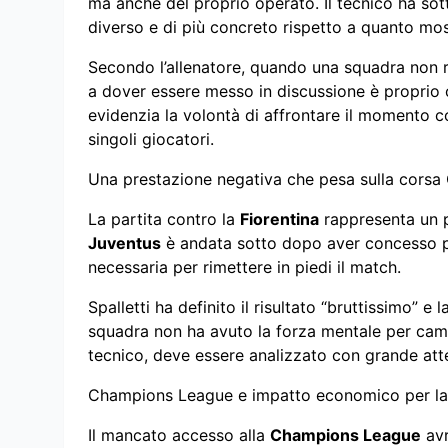
ma anche del proprio operato. Il tecnico ha sot
diverso e di più concreto rispetto a quanto most
Secondo l’allenatore, quando una squadra non ri
a dover essere messo in discussione è proprio c
evidenzia la volontà di affrontare il momento c
singoli giocatori.
Una prestazione negativa che pesa sulla cors
La partita contro la
Fiorentina
rappresenta un p
Juventus
è andata sotto dopo aver concesso po
necessaria per rimettere in piedi il match.
Spalletti ha definito il risultato “bruttissimo” 
squadra non ha avuto la forza mentale per cambi
tecnico, deve essere analizzato con grande atte
Champions League e impatto economico per la
Il mancato accesso alla
Champions League
avr