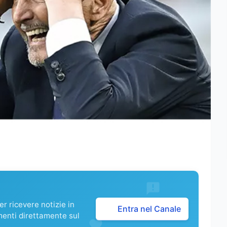
r ricevere notizie in
Entra nel Canale
menti direttamente sul