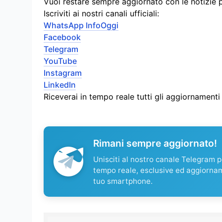
Vuoi restare sempre aggiornato con le notizie 
Iscriviti ai nostri canali ufficiali:
WhatsApp InfoOggi
Facebook
Telegram
YouTube
Instagram
LinkedIn
Riceverai in tempo reale tutti gli aggiornament
Rimani sempre aggiornato!
Unisciti al nostro canale Telegram pe
tempo reale, esclusive ed aggiorna
tuo smartphone.