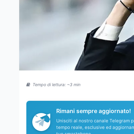
Tempo di lettura: ~3 min
Rimani sempre aggiornato!
Unisciti al nostro canale Telegram pe
tempo reale, esclusive ed aggiorna
tuo smartphone.