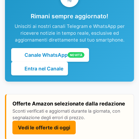
Rimani sempre aggiornato!
Unisciti ai nostri canali Telegram e WhatsApp per
ricevere notizie in tempo reale, esclusive ed
aggiornamenti direttamente sul tuo smartphone.
Canale WhatsApp
NOVITÀ
Entra nel Canale
Offerte Amazon selezionate dalla redazione
Sconti verificati e aggiornati durante la giornata, con
segnalazione degli errori di prezzo.
Vedi le offerte di oggi