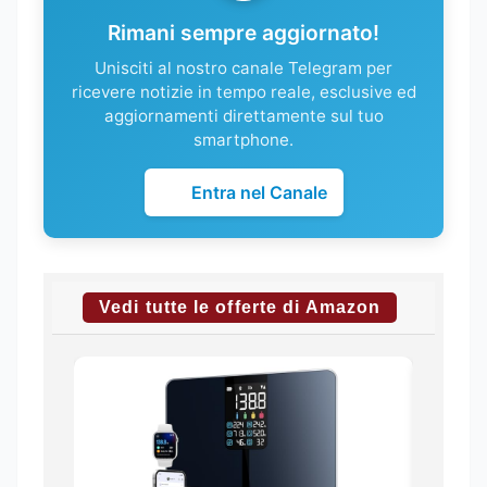
Rimani sempre aggiornato!
Unisciti al nostro canale Telegram per
ricevere notizie in tempo reale, esclusive ed
aggiornamenti direttamente sul tuo
smartphone.
Entra nel Canale