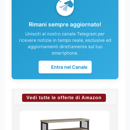
Rimani sempre aggiornato!
Unisciti al nostro canale Telegram per
ricevere notizie in tempo reale, esclusive ed
aggiornamenti direttamente sul tuo
smartphone.
Entra nel Canale