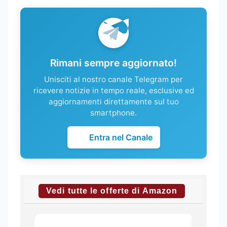
Rimani sempre aggiornato!
Unisciti al nostro canale Telegram per
ricevere notizie in tempo reale, esclusive ed
aggiornamenti direttamente sul tuo
smartphone.
Entra nel Canale