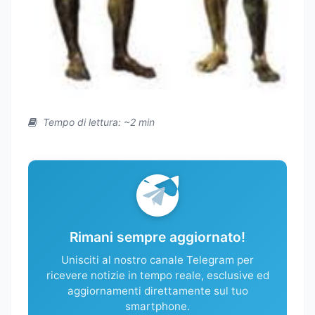
Tempo di lettura: ~2 min
Rimani sempre aggiornato!
Unisciti al nostro canale Telegram per
ricevere notizie in tempo reale, esclusive ed
aggiornamenti direttamente sul tuo
smartphone.