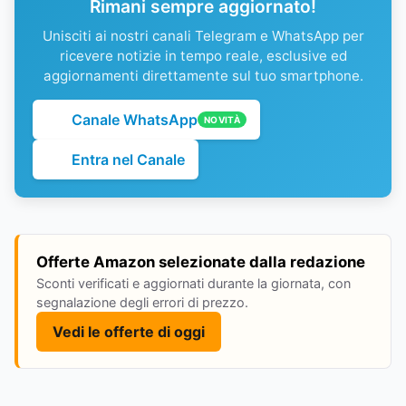
Rimani sempre aggiornato!
Unisciti ai nostri canali Telegram e WhatsApp per
ricevere notizie in tempo reale, esclusive ed
aggiornamenti direttamente sul tuo smartphone.
Canale WhatsApp
NOVITÀ
Entra nel Canale
Offerte Amazon selezionate dalla redazione
Sconti verificati e aggiornati durante la giornata, con
segnalazione degli errori di prezzo.
Vedi le offerte di oggi