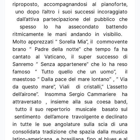
riproposto, accompagnandosi al pianoforte,
uno dopo l’altro i suoi successi incoraggiato
dall’attiva partecipazione del pubblico che
spesso lo ha assecondato battendo
ritmicamente le mani andando in visibilio.
Molto apprezzati “ Sorella Mia”, il commovente
brano “ Padre della notte” che tempo fa ha
cantato al Vaticano, il super successo di
Sanremo “ Senza appartenere” che lo ha reso
famoso “ Tutto quello che un uomo”,
il
maestoso “ Dalla pace del mare lontano” , “ Via
da questo mare”, Viali di cristalli,” L’assetto
dell’airone”. Insomma Sergio Cammariere ha
attraversato , insieme alla sua coesa band,
tutto il suo repertorio musicale basato sul
sentimento dell’amore travolgente e declinato
in tutte le sue angolature sulla scia di una
consolidata tradizione che spazia dalla musica
latino-americana e brasiliana, fino al blues e al