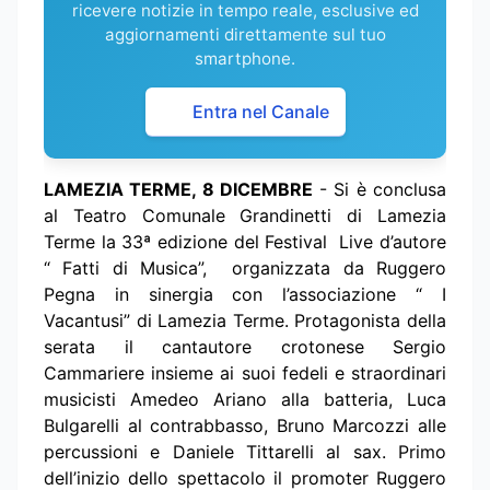
ricevere notizie in tempo reale, esclusive ed
aggiornamenti direttamente sul tuo
smartphone.
Entra nel Canale
LAMEZIA TERME, 8 DICEMBRE
- Si è conclusa
al Teatro Comunale Grandinetti di Lamezia
Terme la 33ª edizione del Festival Live d’autore
“ Fatti di Musica”, organizzata da Ruggero
Pegna in sinergia con l’associazione “ I
Vacantusi” di Lamezia Terme. Protagonista della
serata il cantautore crotonese Sergio
Cammariere insieme ai suoi fedeli e straordinari
musicisti Amedeo Ariano alla batteria, Luca
Bulgarelli al contrabbasso, Bruno Marcozzi alle
percussioni e Daniele Tittarelli al sax. Primo
dell’inizio dello spettacolo il promoter Ruggero