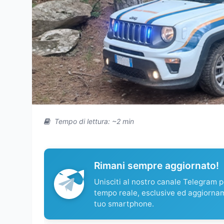
Tempo di lettura: ~2 min
Rimani sempre aggiornato!
Unisciti al nostro canale Telegram pe
tempo reale, esclusive ed aggiorna
tuo smartphone.