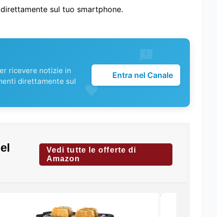
i direttamente sul tuo smartphone.
r ricevere notizie in
Entra nel Canale
menti direttamente sul