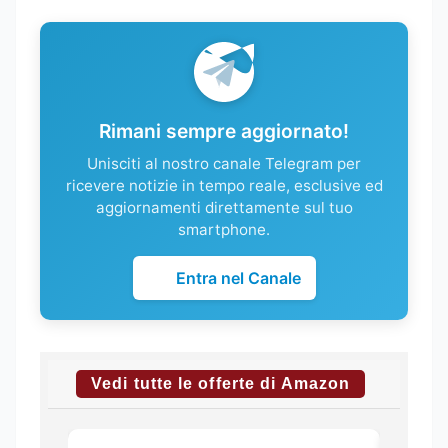
Rimani sempre aggiornato!
Unisciti al nostro canale Telegram per
ricevere notizie in tempo reale, esclusive ed
aggiornamenti direttamente sul tuo
smartphone.
Entra nel Canale