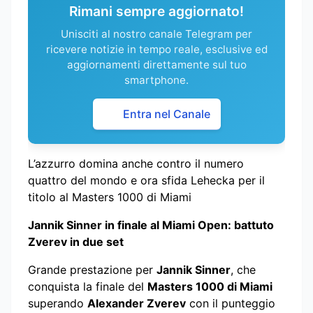
Rimani sempre aggiornato!
Unisciti al nostro canale Telegram per
ricevere notizie in tempo reale, esclusive ed
aggiornamenti direttamente sul tuo
smartphone.
Entra nel Canale
L’azzurro domina anche contro il numero
quattro del mondo e ora sfida Lehecka per il
titolo al Masters 1000 di Miami
Jannik Sinner in finale al Miami Open: battuto
Zverev in due set
Grande prestazione per
Jannik Sinner
, che
conquista la finale del
Masters 1000 di Miami
superando
Alexander Zverev
con il punteggio