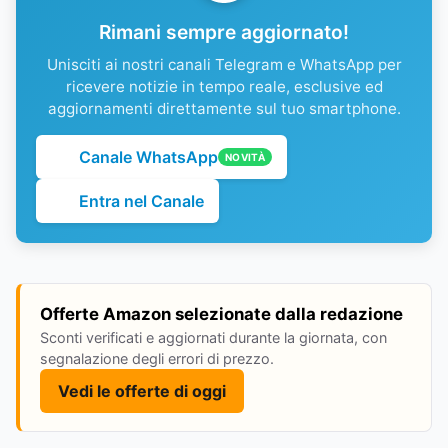
Rimani sempre aggiornato!
Unisciti ai nostri canali Telegram e WhatsApp per
ricevere notizie in tempo reale, esclusive ed
aggiornamenti direttamente sul tuo smartphone.
Canale WhatsApp
NOVITÀ
Entra nel Canale
Offerte Amazon selezionate dalla redazione
Sconti verificati e aggiornati durante la giornata, con
segnalazione degli errori di prezzo.
Vedi le offerte di oggi