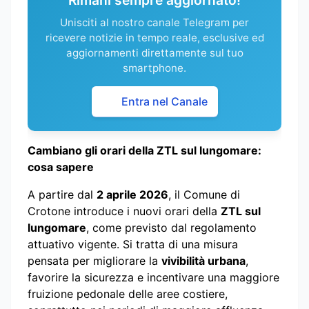
Unisciti al nostro canale Telegram per
ricevere notizie in tempo reale, esclusive ed
aggiornamenti direttamente sul tuo
smartphone.
Entra nel Canale
Cambiano gli orari della ZTL sul lungomare:
cosa sapere
A partire dal
2 aprile 2026
, il Comune di
Crotone introduce i nuovi orari della
ZTL sul
lungomare
, come previsto dal regolamento
attuativo vigente. Si tratta di una misura
pensata per migliorare la
vivibilità urbana
,
favorire la sicurezza e incentivare una maggiore
fruizione pedonale delle aree costiere,