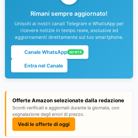
Rimani sempre aggiornato!
Unisciti ai nostri canali Telegram e WhatsApp per
ricevere notizie in tempo reale, esclusive ed
aggiornamenti direttamente sul tuo smartphone.
Canale WhatsApp
NOVITÀ
Entra nel Canale
Offerte Amazon selezionate dalla redazione
Sconti verificati e aggiornati durante la giornata, con
segnalazione degli errori di prezzo.
Vedi le offerte di oggi