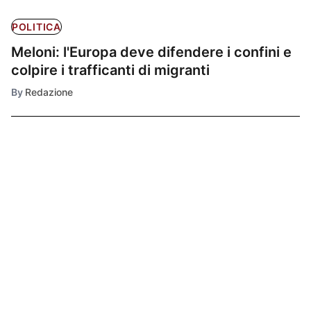
POLITICA
Meloni: l'Europa deve difendere i confini e
colpire i trafficanti di migranti
By
Redazione
Ultimissime
1
POLITICA
Emergenza
caldo e PNRR, il