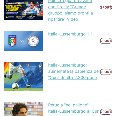
Palestra guarda avanti
con l’Italia: “Grande
SPORT
gruppo, siamo pronti a
ripartire” Video
Italia-Lussemburgo 1-1
SPORT
Italia-Lussemburgo:
aumentata la capienza del
SPORT
"Curi" di altri 2.200 posti
Perugia "nel pallone":
Italia-Lussemburgo al Curi
SPORT