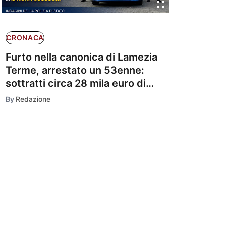
CRONACA
Furto nella canonica di Lamezia
Terme, arrestato un 53enne:
sottratti circa 28 mila euro di
offerte parrocchiali
By
Redazione