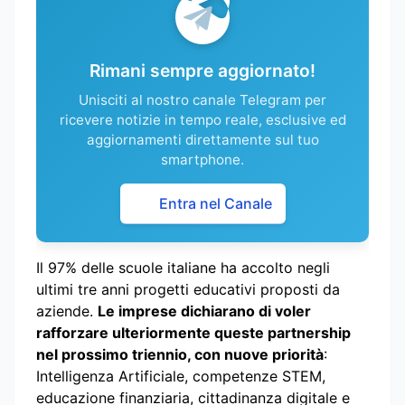
Rimani sempre aggiornato!
Unisciti al nostro canale Telegram per
ricevere notizie in tempo reale, esclusive ed
aggiornamenti direttamente sul tuo
smartphone.
Entra nel Canale
Il 97% delle scuole italiane ha accolto negli
ultimi tre anni progetti educativi proposti da
aziende.
Le imprese dichiarano di voler
rafforzare ulteriormente queste partnership
nel prossimo triennio, con nuove priorità
:
Intelligenza Artificiale, competenze STEM,
educazione finanziaria, cittadinanza digitale e