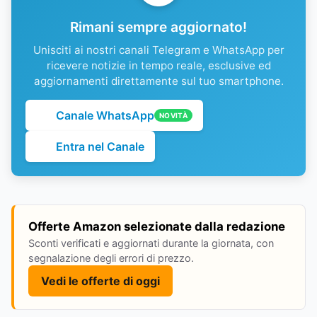
Rimani sempre aggiornato!
Unisciti ai nostri canali Telegram e WhatsApp per
ricevere notizie in tempo reale, esclusive ed
aggiornamenti direttamente sul tuo smartphone.
Canale WhatsApp
NOVITÀ
Entra nel Canale
Offerte Amazon selezionate dalla redazione
Sconti verificati e aggiornati durante la giornata, con
segnalazione degli errori di prezzo.
Vedi le offerte di oggi