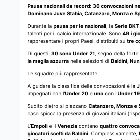
Pausa nazionali da record: 30 convocazioni nell
Dominano Juve Stabia, Catanzaro, Monza e Sp
Durante la
pausa per le nazionali
, la
Serie BKT
talenti per il calcio internazionale. Sono
49 i gi
rappresentare i propri Paesi, distribuiti su
tre c
Di questi,
30 sono Under 21
, segno della fort
la maglia azzurra
nelle selezioni di
Baldini, Nun
Le squadre più rappresentate
A guidare la classifica delle convocazioni è la
J
impegnati con l’
Under 20
e
uno
con l’
Under 19
Subito dietro si piazzano
Catanzaro, Monza e 
caso spicca la presenza di giovani italiani (risp
L’
Empoli
e il
Venezia
contano
quattro convoca
giocatori scelti da Baldini
. Complessivamente,