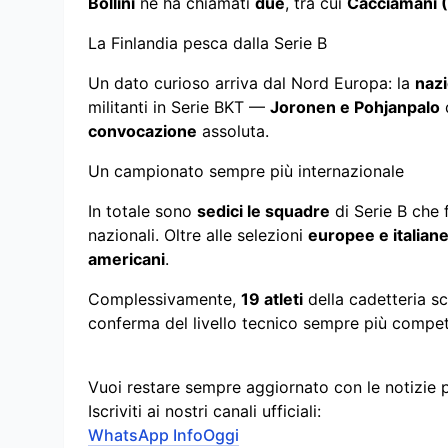
Bollini
ne ha chiamati
due
, tra cui
Cacciamani (
La Finlandia pesca dalla Serie B
Un dato curioso arriva dal Nord Europa: la
nazi
militanti in Serie BKT —
Joronen e Pohjanpalo
convocazione
assoluta.
Un campionato sempre più internazionale
In totale sono
sedici le squadre
di Serie B che 
nazionali. Oltre alle selezioni
europee e italian
americani
.
Complessivamente,
19 atleti
della cadetteria 
conferma del livello tecnico sempre più competit
Vuoi restare sempre aggiornato con le notizie 
Iscriviti ai nostri canali ufficiali:
WhatsApp InfoOggi