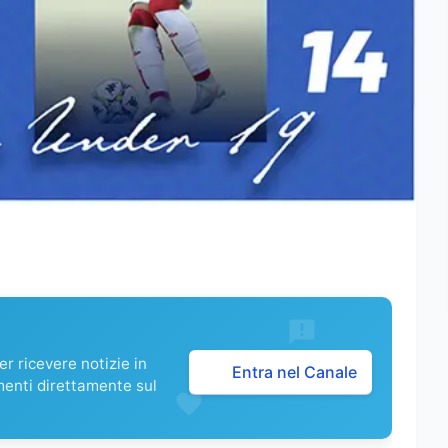
r ricevere notizie in
Entra nel Canale
menti direttamente sul