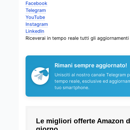
Facebook
Telegram
YouTube
Instagram
LinkedIn
Riceverai in tempo reale tutti gli aggiornament
Rimani sempre aggiornato!
Unisciti al nostro canale Telegram pe
tempo reale, esclusive ed aggiorna
tuo smartphone.