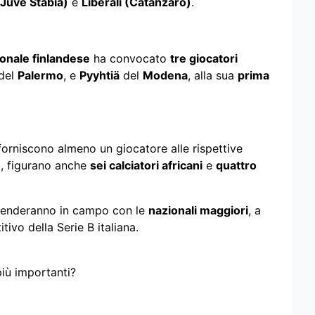
Juve Stabia)
e
Liberali (Catanzaro)
.
onale finlandese
ha convocato
tre giocatori
del
Palermo
, e
Pyyhtiä
del
Modena
, alla sua
prima
forniscono almeno un giocatore alle rispettive
e
, figurano anche
sei calciatori africani
e
quattro
scenderanno in campo con le
nazionali maggiori
, a
ivo della Serie B italiana.
più importanti?