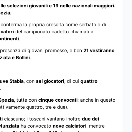
e selezioni giovanili e 19 nelle nazionali maggiori.
ezia.
conferma la propria crescita come serbatoio di
ocatori
del campionato cadetto chiamati a
ontinenti
.
e presenza di giovani promesse, e ben
21 vestiranno
ziata e Bollini
.
uve Stabia
, con
sei giocatori
, di cui
quattro
.
Spezia
, tutte con
cinque convocati
: anche in questo
ettivamente quattro, tre e due).
ti
ciascuno; i toscani vantano inoltre
due dei
Nunziata
ha convocato
nove calciatori
, mentre