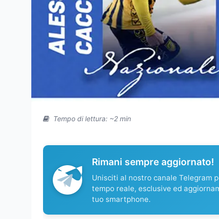
Tempo di lettura: ~2 min
Rimani sempre aggiornato!
Unisciti al nostro canale Telegram pe
tempo reale, esclusive ed aggiorna
tuo smartphone.