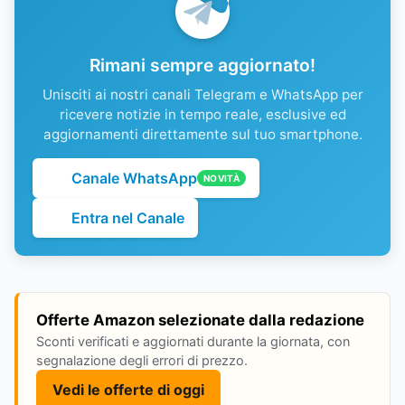
Rimani sempre aggiornato!
Unisciti ai nostri canali Telegram e WhatsApp per
ricevere notizie in tempo reale, esclusive ed
aggiornamenti direttamente sul tuo smartphone.
Canale WhatsApp
NOVITÀ
Entra nel Canale
Offerte Amazon selezionate dalla redazione
Sconti verificati e aggiornati durante la giornata, con
segnalazione degli errori di prezzo.
Vedi le offerte di oggi