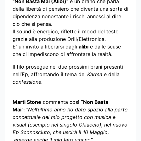
"Non Basta Mai (Alibi)"
è un brano che parla
della libertà di pensiero che diventa una sorta di
dipendenza nonostante i rischi annessi al dire
ciò che si pensa.
Il sound è energico, riflette il mood del testo
grazie alla produzione Drill/Elettronica.
E' un invito a liberarsi dagli
alibi
e dalle scuse
che ci impediscono di affrontare la realtà.
Il filo prosegue nei due prossimi brani presenti
nell’Ep, affrontando il tema del
Karma
e della
confessione
.
Marti Stone
commenta così
“Non Basta
Mai”:
“Nell’ultimo anno ho dato spazio alla parte
concettuale del mio progetto con musica e
visual (esempio nel singolo Ghiaccio), nel nuovo
Ep Sconosciuto, che uscirà il 10 Maggio,
emerge anche il mio lato umano”