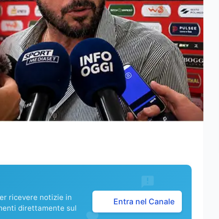
r ricevere notizie in
Entra nel Canale
menti direttamente sul