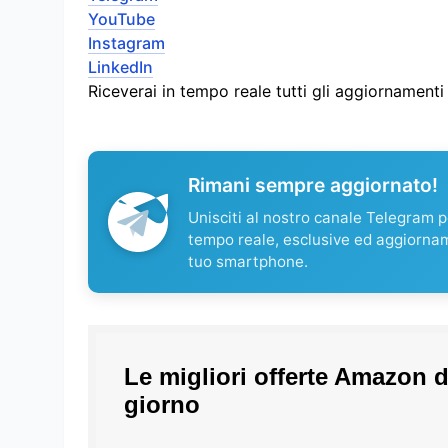
YouTube
Instagram
LinkedIn
Riceverai in tempo reale tutti gli aggiornament
Rimani sempre aggiornato!
Unisciti al nostro canale Telegram pe
tempo reale, esclusive ed aggiorna
tuo smartphone.