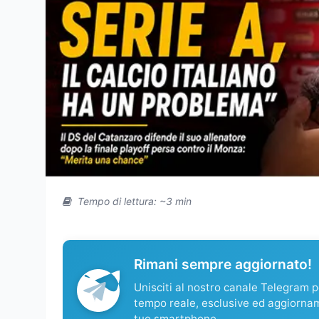
Tempo di lettura: ~3 min
Rimani sempre aggiornato!
Unisciti al nostro canale Telegram pe
tempo reale, esclusive ed aggiorna
tuo smartphone.