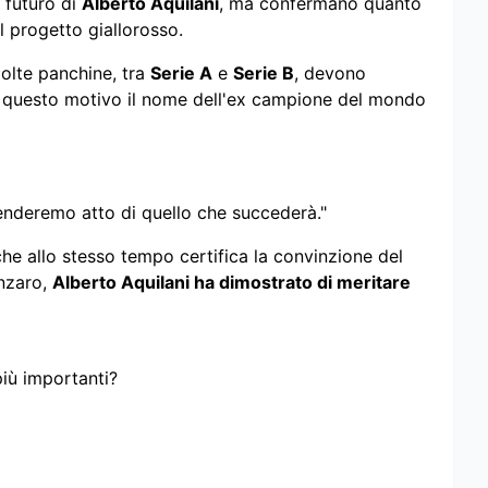
l futuro di
Alberto Aquilani
, ma confermano quanto
l progetto giallorosso.
molte panchine, tra
Serie A
e
Serie B
, devono
r questo motivo il nome dell'ex campione del mondo
enderemo atto di quello che succederà."
he allo stesso tempo certifica la convinzione del
anzaro,
Alberto Aquilani ha dimostrato di meritare
più importanti?