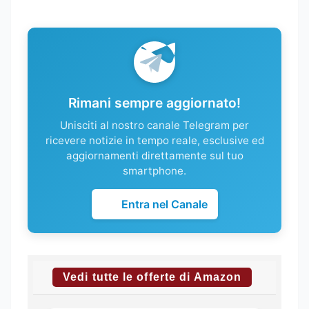
Rimani sempre aggiornato!
Unisciti al nostro canale Telegram per
ricevere notizie in tempo reale, esclusive ed
aggiornamenti direttamente sul tuo
smartphone.
Entra nel Canale