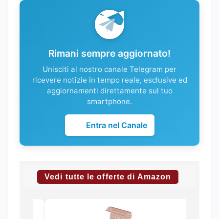
Rimani sempre aggiornato!
Unisciti al nostro canale Telegram per
ricevere notizie in tempo reale, esclusive ed
aggiornamenti direttamente sul tuo
smartphone.
Entra nel Canale