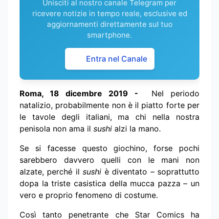
Unisciti al nostro canale Telegram per
ricevere notizie in tempo reale, esclusive ed
aggiornamenti direttamente sul tuo
smartphone.
Entra nel Canale
Roma, 18 dicembre 2019 -
Nel periodo
natalizio, probabilmente non è il piatto forte per
le tavole degli italiani, ma chi nella nostra
penisola non ama il
sushi
alzi la mano.
Se si facesse questo giochino, forse pochi
sarebbero davvero quelli con le mani non
alzate, perché il
sushi
è diventato – soprattutto
dopa la triste casistica della mucca pazza – un
vero e proprio fenomeno di costume.
Così tanto penetrante che Star Comics ha