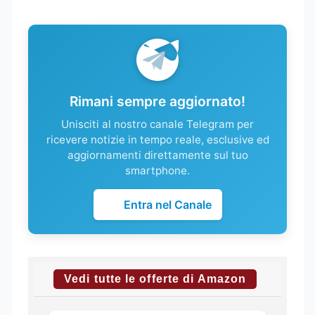
Rimani sempre aggiornato!
Unisciti al nostro canale Telegram per
ricevere notizie in tempo reale, esclusive ed
aggiornamenti direttamente sul tuo
smartphone.
Entra nel Canale