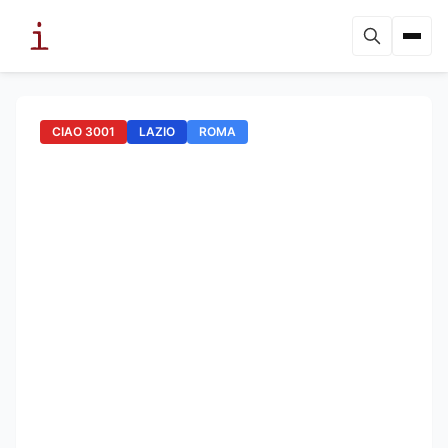
CIAO 3001
LAZIO
ROMA