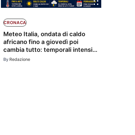
CRONACA
Meteo Italia, ondata di caldo
africano fino a giovedì poi
cambia tutto: temporali intensi
al Nord e primi segnali di svolta
By
Redazione