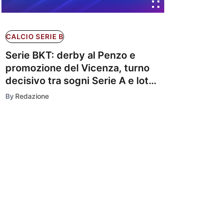
CALCIO SERIE B
Serie BKT: derby al Penzo e
promozione del Vicenza, turno
decisivo tra sogni Serie A e lotta
salvezza
By
Redazione