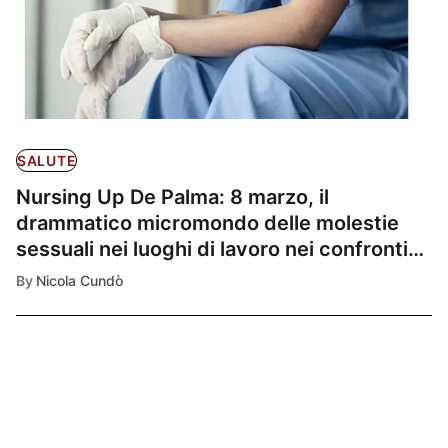
SALUTE
Nursing Up De Palma: 8 marzo, il
drammatico micromondo delle molestie
sessuali nei luoghi di lavoro nei confronti
delle professioniste sanitarie nel mondo.
By
Nicola Cundò
Ultimissime