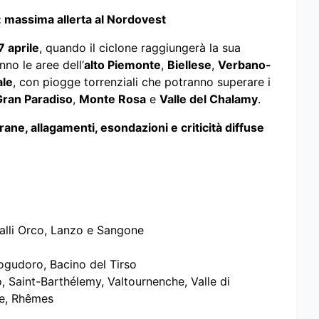
: massima allerta al Nordovest
7 aprile
, quando il ciclone raggiungerà la sua
no le aree dell’
alto Piemonte
,
Biellese
,
Verbano-
ale
, con piogge torrenziali che potranno superare i
Gran Paradiso
,
Monte Rosa
e
Valle del Chalamy
.
frane, allagamenti, esondazioni e criticità diffuse
Valli Orco, Lanzo e Sangone
ogudoro, Bacino del Tirso
o, Saint-Barthélemy, Valtournenche, Valle di
e, Rhêmes