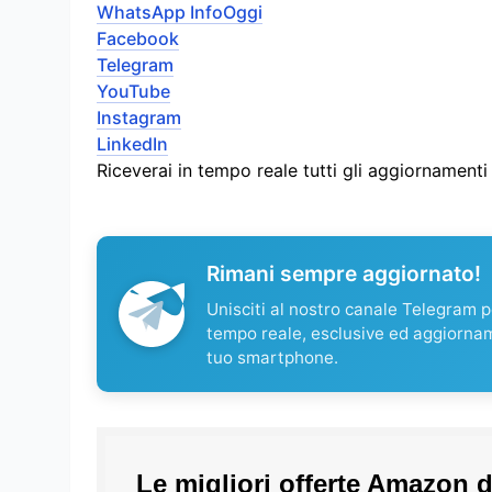
WhatsApp InfoOggi
Facebook
Telegram
YouTube
Instagram
LinkedIn
Riceverai in tempo reale tutti gli aggiornament
Rimani sempre aggiornato!
Unisciti al nostro canale Telegram pe
tempo reale, esclusive ed aggiorna
tuo smartphone.