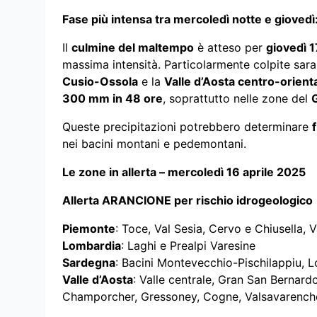
Fase più intensa tra mercoledì notte e giovedì
Il
culmine del maltempo
è atteso per
giovedì 1
massima intensità. Particolarmente colpite saran
Cusio-Ossola
e la
Valle d’Aosta centro-orient
300 mm in 48 ore
, soprattutto nelle zone del
Queste precipitazioni potrebbero determinare
nei bacini montani e pedemontani.
Le zone in allerta – mercoledì 16 aprile 2025
Allerta ARANCIONE per rischio idrogeologico
Piemonte
: Toce, Val Sesia, Cervo e Chiusella, 
Lombardia
: Laghi e Prealpi Varesine
Sardegna
: Bacini Montevecchio-Pischilappiu, L
Valle d’Aosta
: Valle centrale, Gran San Bernard
Champorcher, Gressoney, Cogne, Valsavarench