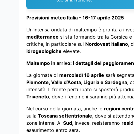
Previsioni meteo Italia – 16-17 aprile 2025
Un’intensa ondata di maltempo è pronta a invest
mediterraneo
si sta formando tra la Corsica e
critiche, in particolare sul
Nordovest italiano
, 
idrogeologiche
elevate.
Maltempo in arrivo: i dettagli del peggiorame
La giornata di
mercoledì 16 aprile
sarà segnata
Piemonte, Valle d’Aosta, Liguria e Sardegna
, c
intensità. Il fronte perturbato si sposterà gra
Triveneto
, dove i fenomeni saranno più attenu
Nel corso della giornata, anche le
regioni centr
sulla
Toscana settentrionale
, dove si attendo
zone interne. Al
Sud
, invece, resisteranno
resid
esaurimento entro sera.