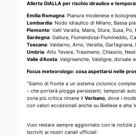
Allerta GIALLA per rischio idraulico e temporal
Emilia Romagna
: Pianura modenese e bologne
Lombardia
: Nodo idraulico di Milano, Bassa pi
Piemonte
: Valli Varaita, Maira, Stura, Susa, P
Sardegna
: Gallura, Flumendosa-Flumineddu, 
Toscana
: Valdarno, Arno, Versilia, Garfagnana,
Umbria
: Alto Tevere, Trasimeno, Chiascio, Nes
Valle d’Aosta
: Valgrisenche, Valdigne, dorsale s
Focus meteorologo: cosa aspettarsi nelle pro
“Siamo di fronte a un sistema ciclonico comple
– che porterà piogge persistenti, temporali auto
zona più critica rimane il
Verbano
, dove i mod
con valori eccezionali anche su Biellese e alta V
Vuoi restare sempre aggiornato con le notizie 
Iscriviti ai nostri canali ufficiali: