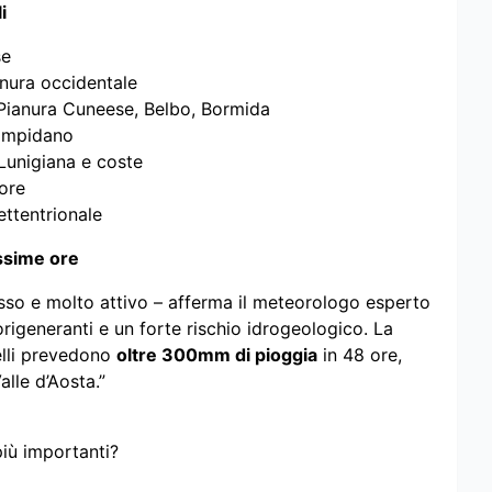
i
se
anura occidentale
o, Pianura Cuneese, Belbo, Bormida
Campidano
 Lunigiana e coste
tore
ettentrionale
ssime ore
sso e molto attivo – afferma il meteorologo esperto
rigeneranti e un forte rischio idrogeologico. La
elli prevedono
oltre 300mm di pioggia
in 48 ore,
alle d’Aosta.”
più importanti?