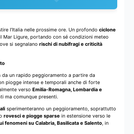
ire l’Italia nelle prossime ore. Un profondo
ciclone
 il Mar Ligure, portando con sé condizioni meteo
dove si segnalano
rischi di nubifragi e criticità
nto
 da un rapido peggioramento a partire da
on piogge intense e temporali anche di forte
dualmente verso
Emilia-Romagna, Lombardia e
ati ma comunque presenti.
ali
sperimenteranno un peggioramento, soprattutto
no
rovesci e piogge sparse
in estensione verso le
ui fenomeni su Calabria, Basilicata e Salento
, in