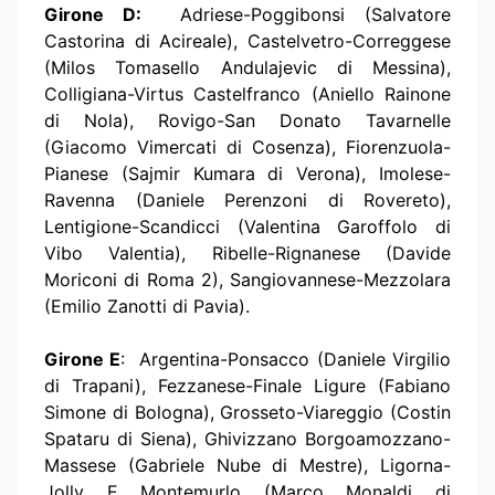
Girone D:
Adriese-Poggibonsi (Salvatore
Castorina di Acireale), Castelvetro-Correggese
(Milos Tomasello Andulajevic di Messina),
Colligiana-Virtus Castelfranco (Aniello Rainone
di Nola), Rovigo-San Donato Tavarnelle
(Giacomo Vimercati di Cosenza), Fiorenzuola-
Pianese (Sajmir Kumara di Verona), Imolese-
Ravenna (Daniele Perenzoni di Rovereto),
Lentigione-Scandicci (Valentina Garoffolo di
Vibo Valentia), Ribelle-Rignanese (Davide
Moriconi di Roma 2), Sangiovannese-Mezzolara
(Emilio Zanotti di Pavia).
Girone E
: Argentina-Ponsacco (Daniele Virgilio
di Trapani), Fezzanese-Finale Ligure (Fabiano
Simone di Bologna), Grosseto-Viareggio (Costin
Spataru di Siena), Ghivizzano Borgoamozzano-
Massese (Gabriele Nube di Mestre), Ligorna-
Jolly E Montemurlo (Marco Monaldi di