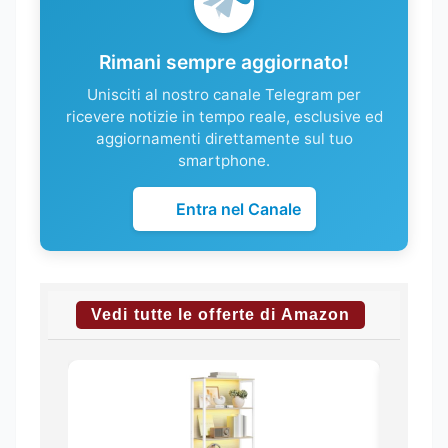
Rimani sempre aggiornato!
Unisciti al nostro canale Telegram per
ricevere notizie in tempo reale, esclusive ed
aggiornamenti direttamente sul tuo
smartphone.
Entra nel Canale