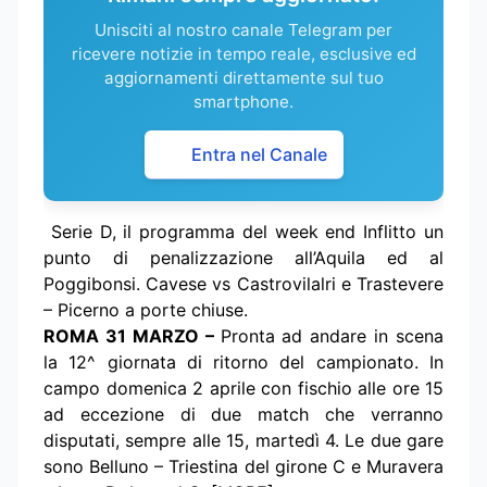
Unisciti al nostro canale Telegram per
ricevere notizie in tempo reale, esclusive ed
aggiornamenti direttamente sul tuo
smartphone.
Entra nel Canale
Serie D, il programma del week end Inflitto un
punto di penalizzazione all’Aquila ed al
Poggibonsi. Cavese vs Castrovilalri e Trastevere
– Picerno a porte chiuse.
ROMA 31 MARZO –
Pronta ad andare in scena
la 12^ giornata di ritorno del campionato. In
campo domenica 2 aprile con fischio alle ore 15
ad eccezione di due match che verranno
disputati, sempre alle 15, martedì 4. Le due gare
sono Belluno – Triestina del girone C e Muravera