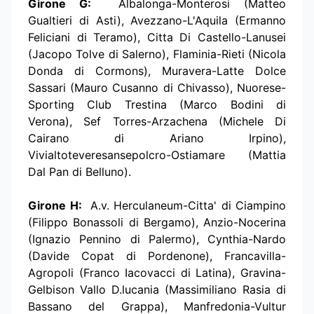
Girone G:
Albalonga-Monterosi (Matteo
Gualtieri di Asti), Avezzano-L'Aquila (Ermanno
Feliciani di Teramo), Citta Di Castello-Lanusei
(Jacopo Tolve di Salerno), Flaminia-Rieti (Nicola
Donda di Cormons), Muravera-Latte Dolce
Sassari (Mauro Cusanno di Chivasso), Nuorese-
Sporting Club Trestina (Marco Bodini di
Verona), Sef Torres-Arzachena (Michele Di
Cairano di Ariano Irpino),
Vivialtoteveresansepolcro-Ostiamare (Mattia
Dal Pan di Belluno).
Girone H:
A.v. Herculaneum-Citta' di Ciampino
(Filippo Bonassoli di Bergamo), Anzio-Nocerina
(Ignazio Pennino di Palermo), Cynthia-Nardo
(Davide Copat di Pordenone), Francavilla-
Agropoli (Franco Iacovacci di Latina), Gravina-
Gelbison Vallo D.lucania (Massimiliano Rasia di
Bassano del Grappa), Manfredonia-Vultur