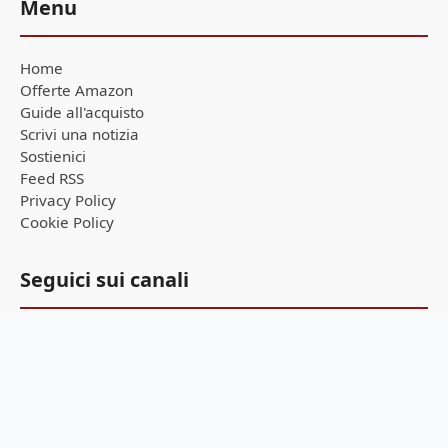
Menu
Home
Offerte Amazon
Guide all'acquisto
Scrivi una notizia
Sostienici
Feed RSS
Privacy Policy
Cookie Policy
Seguici sui canali
Ricevi tutte le notizie in tempo reale direttamente sul tuo
smartphone!
Telegram