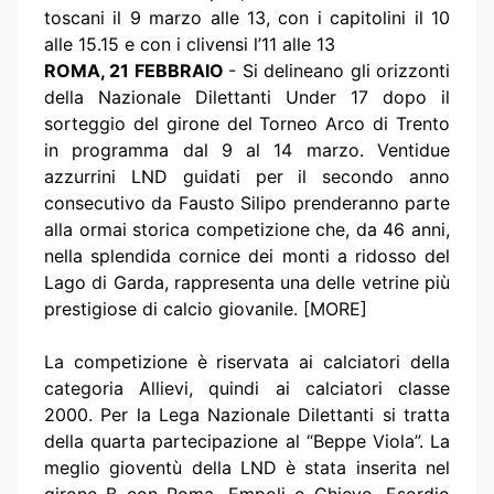
toscani il 9 marzo alle 13, con i capitolini il 10
alle 15.15 e con i clivensi l’11 alle 13
ROMA, 21 FEBBRAIO
- Si delineano gli orizzonti
della Nazionale Dilettanti Under 17 dopo il
sorteggio del girone del Torneo Arco di Trento
in programma dal 9 al 14 marzo. Ventidue
azzurrini LND guidati per il secondo anno
consecutivo da Fausto Silipo prenderanno parte
alla ormai storica competizione che, da 46 anni,
nella splendida cornice dei monti a ridosso del
Lago di Garda, rappresenta una delle vetrine più
prestigiose di calcio giovanile. [MORE]
La competizione è riservata ai calciatori della
categoria Allievi, quindi ai calciatori classe
2000. Per la Lega Nazionale Dilettanti si tratta
della quarta partecipazione al “Beppe Viola”. La
meglio gioventù della LND è stata inserita nel
girone B con Roma, Empoli e Chievo. Esordio