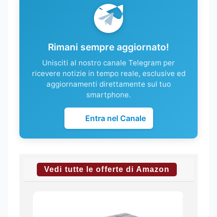
Rimani sempre aggiornato!
Unisciti al nostro canale Telegram per
ricevere notizie in tempo reale, esclusive ed
aggiornamenti direttamente sul tuo
smartphone.
Entra nel Canale