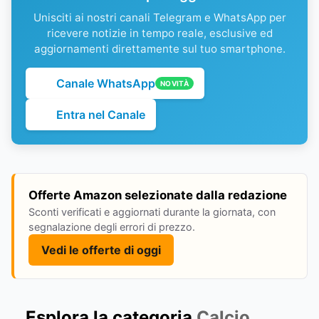
Unisciti ai nostri canali Telegram e WhatsApp per
ricevere notizie in tempo reale, esclusive ed
aggiornamenti direttamente sul tuo smartphone.
Canale WhatsApp
NOVITÀ
Entra nel Canale
Offerte Amazon selezionate dalla redazione
Sconti verificati e aggiornati durante la giornata, con
segnalazione degli errori di prezzo.
Vedi le offerte di oggi
Esplora la categoria
Calcio