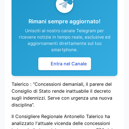
Rimani sempre aggiornato!
Unisciti al nostro canale Telegram per
ricevere notizie in tempo reale, esclusive ed
aggiornamenti direttamente sul tuo
smartphone.
Entra nel Canale
Talerico : “Concessioni demaniali, il parere del
Consiglio di Stato rende inattuabile il decreto
sugli indennizzi. Serve con urgenza una nuova
disciplina”.
Il Consigliere Regionale Antonello Talerico ha
analizzato l'attuale vicenda delle concessioni