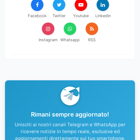
Facebook
Twitter
Youtube
LinkedIn
Instagram
Whatsapp
RSS
Rimani sempre aggiornato!
Unisciti ai nostri canali Telegram e WhatsApp per
ricevere notizie in tempo reale, esclusive ed
aggiornamenti direttamente sul tuo smartphone.