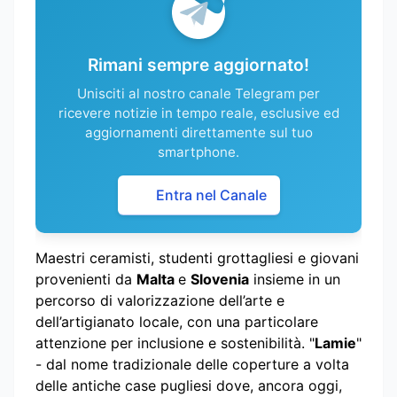
Rimani sempre aggiornato!
Unisciti al nostro canale Telegram per
ricevere notizie in tempo reale, esclusive ed
aggiornamenti direttamente sul tuo
smartphone.
Entra nel Canale
Maestri ceramisti, studenti grottagliesi e giovani
provenienti da
Malta
e
Slovenia
insieme in un
percorso di valorizzazione dell’arte e
dell’artigianato locale, con una particolare
attenzione per inclusione e sostenibilità. "
Lamie
"
- dal nome tradizionale delle coperture a volta
delle antiche case pugliesi dove, ancora oggi,