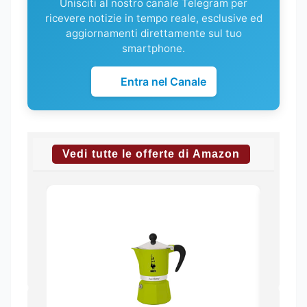
Unisciti al nostro canale Telegram per
ricevere notizie in tempo reale, esclusive ed
aggiornamenti direttamente sul tuo
smartphone.
Entra nel Canale