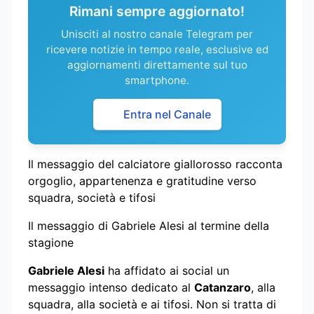
Rimani sempre aggiornato!
Unisciti al nostro canale Telegram per
ricevere notizie in tempo reale, esclusive ed
aggiornamenti direttamente sul tuo
smartphone.
Entra nel Canale
Il messaggio del calciatore giallorosso racconta
orgoglio, appartenenza e gratitudine verso
squadra, società e tifosi
Il messaggio di Gabriele Alesi al termine della
stagione
Gabriele Alesi
ha affidato ai social un
messaggio intenso dedicato al
Catanzaro
, alla
squadra, alla società e ai tifosi. Non si tratta di