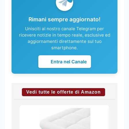
Rimani sempre aggiornato!
Unisciti al nostro canale Telegram per
ricevere notizie in tempo reale, esclusive ed
aggiornamenti direttamente sul tuo
smartphone.
Entra nel Canale