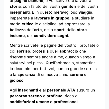
di
pagine bianche
, e voi scriverete la vostra
storia
, con l’aiuto dei vostri
genitori
e dei vostri
insegnanti
. E in questo meraviglioso
viaggio
,
imparerete a
lavorare in gruppo
, a studiare in
modo
critico
le discipline, ad apprezzare la
bellezza
dell’
arte
, dello
sport
, dello
stare
insieme
, del
condividere sogni
.
Mentre scrivete le pagine del vostro libro, fatelo
col
sorriso
, protesi a quell’
abbraccio
che
riservate sempre anche a me, quando vengo a
salutarvi nei plessi. Quell’abbraccio, stamattina,
lo ricambio, per tutti voi, con un grande sorriso
e la
speranza
di un nuovo anno
sereno e
gioioso
.
Agli
insegnanti
e al
personale ATA
auguro un
percorso sereno
e
proficuo
, ricco di
soddisfazioni umane e professionali
.