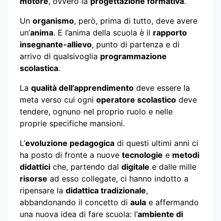
motore
, ovvero la
progettazione formativa
.
Un
organismo
, però, prima di tutto, deve avere
un’
anima
. E l’anima della scuola è il
rapporto
insegnante-allievo
, punto di partenza e di
arrivo di qualsivoglia
programmazione
scolastica
.
La
qualità dell’apprendimento
deve essere la
meta verso cui ogni
operatore scolastico
deve
tendere, ognuno nel proprio ruolo e nelle
proprie specifiche mansioni.
L’
evoluzione pedagogica
di questi ultimi anni ci
ha posto di fronte a nuove
tecnologie
e
metodi
didattici
che, partendo dal
digitale
e dalle mille
risorse
ad esso collegate, ci hanno indotto a
ripensare la
didattica tradizionale
,
abbandonando il concetto di
aula
e affermando
una nuova idea di fare scuola: l’
ambiente di