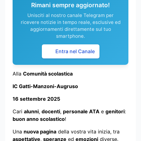
Rimani sempre aggiornato!
Unisciti al nostro canale Telegram per
ricevere notizie in tempo reale, esclusive ed
aggiornamenti direttamente sul tuo
smartphone.
Entra nel Canale
Alla
Comunità scolastica
IC Gatti-Manzoni-Augruso
16 settembre 2025
Cari
alunni
,
docenti
,
personale ATA
e
genitori
:
buon anno scolastico
!
Una
nuova pagina
della vostra vita inizia, tra
aspettative
,
speranze
ed
emozioni
diverse.