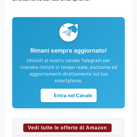
Rimani sempre aggiornato!
Unisciti al nostro canale Telegram per
ricevere notizie in tempo reale, esclusive ed
aggiornamenti direttamente sul tuo
smartphone.
Entra nel Canale