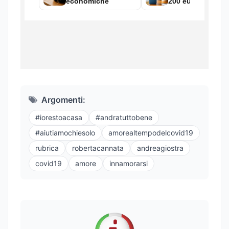
Argomenti:
#iorestoacasa
#andratuttobene
#aiutiamochiesolo
amorealtempodelcovid19
rubrica
robertacannata
andreagiostra
covid19
amore
innamorarsi