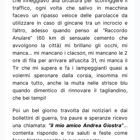
che inneggiavo alla dittatura per sconfiggere il
traffico, ogni volta che salivo in macchina
facevo un ripasso veloce delle parolacce da
utilizzare in caso di gincane tra un incrocio e
l’altro, adesso quando penso al “Raccordo
Anulare” (60 km di sensuale cemento che
avvolgono la città) mi brillano gli occhi, mi
manca… mi mancano i clacson, mi mancano le 2
ore di fila per arrivare all’uscita 31, mi manca il
Tir che mi supera e fa i lampeggianti quasi a
volermi speronare dalla corsia, insomma mi
manca tutto, anche la multa nelle strisce blu
quando dimentico di rinnovare il tagliandino,
che bei tempi!
Poi un bel giorno travolta dai notiziari e dai
bollettini di guerra, tra paure e speranze ricevo
una chiamata:
“il mio amico Andrea Giostra”
…
contenta rispondo e tra saluti e feste come