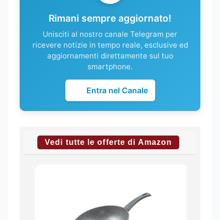
Rimani sempre aggiornato!
Unisciti al nostro canale Telegram per
ricevere notizie in tempo reale, esclusive ed
aggiornamenti direttamente sul tuo
smartphone.
Entra nel Canale