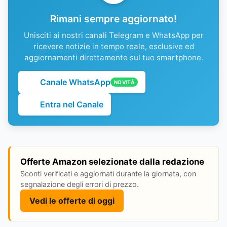
Rimani sempre aggiornato!
Unisciti ai nostri canali Telegram e WhatsApp per
ricevere notizie in tempo reale, esclusive ed
aggiornamenti direttamente sul tuo smartphone.
Canale WhatsApp
NOVITÀ
Entra nel Canale
Offerte Amazon selezionate dalla redazione
Sconti verificati e aggiornati durante la giornata, con
segnalazione degli errori di prezzo.
Vedi le offerte di oggi