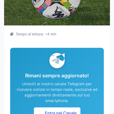
Tempo di lettura: ~4 min
Rimani sempre aggiornato!
Unisciti al nostro canale Telegram per
ricevere notizie in tempo reale, esclusive ed
aggiornamenti direttamente sul tuo
smartphone.
Entra nel Canale