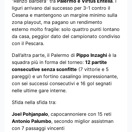
“Renzo Barbera” tra
Palermo e Virtus Entella
. I
liguri arrivano dal successo per 3-1 contro il
Cesena e mantengono un margine minimo sulla
zona playout, ma pagano un rendimento
esterno molto fragile: solo quattro punti lontano
da casa, peggior dato del campionato condiviso
con il Pescara.
Dall’altra parte, il Palermo di
Pippo Inzaghi
è la
squadra più in forma del torneo:
12 partite
consecutive senza sconfitte
(7 vittorie e 5
pareggi) e un fortino casalingo impressionante,
con sei successi consecutivi e 16 gol segnati
nelle ultime gare interne.
Sfida nella sfida tra:
Joel Pohjanpalo
, capocannoniere con 15 reti
Antonio Palumbo
, secondo miglior assistman
con 7 passaggi vincenti