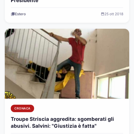
Presidente
Estero
25 ott 2018
CRONACA
Troupe Striscia aggredita: sgomberati gli
abusivi. Salvini: "Giustizia è fatta"