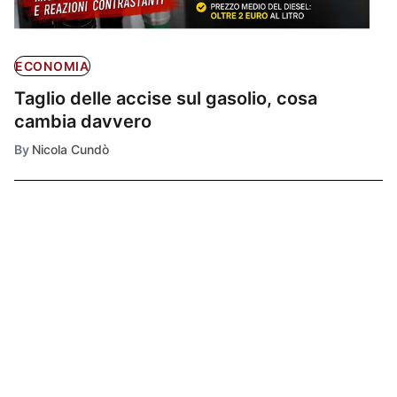
ECONOMIA
Taglio delle accise sul gasolio, cosa
cambia davvero
By
Nicola Cundò
Ultimissime
1
L'AVVOCATO
INFORMA