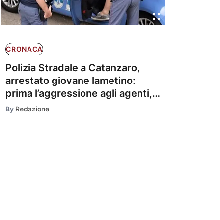
CRONACA
Polizia Stradale a Catanzaro,
arrestato giovane lametino:
prima l’aggressione agli agenti,
poi l’evasione dai domiciliari
By
Redazione