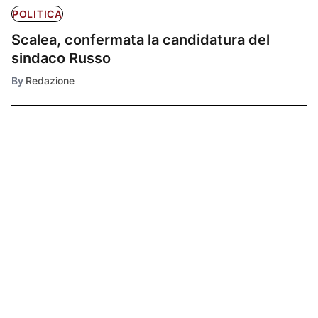
POLITICA
Scalea, confermata la candidatura del
sindaco Russo
By
Redazione
Ultimissime
1
POLITICA
Nuovo ospedale
di Catanzaro:
confermata la