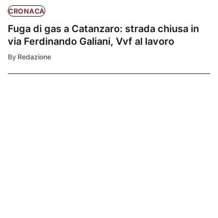
CRONACA
Fuga di gas a Catanzaro: strada chiusa in
via Ferdinando Galiani, Vvf al lavoro
By
Redazione
Ultimissime
1
CRONACA
Boato a Napoli,
esplosione