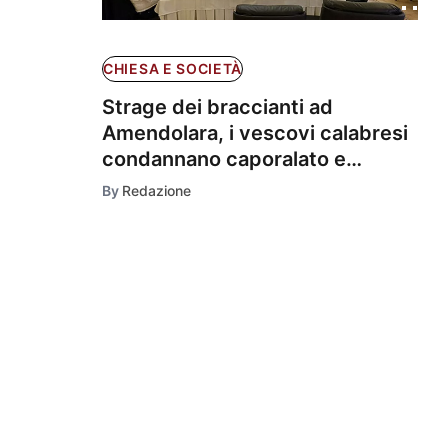
CHIESA E SOCIETÀ
Strage dei braccianti ad
Amendolara, i vescovi calabresi
condannano caporalato e
sfruttamento
By
Redazione