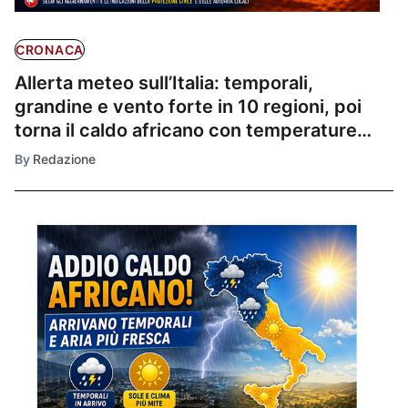
CRONACA
Allerta meteo sull’Italia: temporali,
grandine e vento forte in 10 regioni, poi
torna il caldo africano con temperature
fino a 40°C
By
Redazione