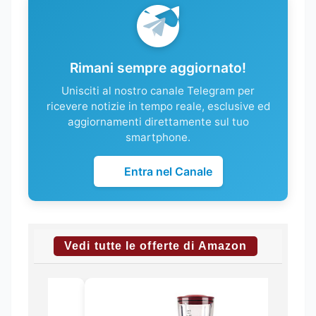
Rimani sempre aggiornato!
Unisciti al nostro canale Telegram per
ricevere notizie in tempo reale, esclusive ed
aggiornamenti direttamente sul tuo
smartphone.
Entra nel Canale